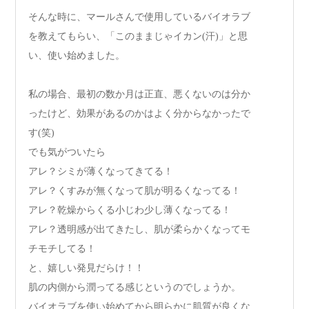
そんな時に、マールさんで使用しているバイオラブ
を教えてもらい、「このままじゃイカン(汗)」と思
い、使い始めました。
私の場合、最初の数か月は正直、悪くないのは分か
ったけど、効果があるのかはよく分からなかったで
す(笑)
でも気がついたら
アレ？シミが薄くなってきてる！
アレ？くすみが無くなって肌が明るくなってる！
アレ？乾燥からくる小じわ少し薄くなってる！
アレ？透明感が出てきたし、肌が柔らかくなってモ
チモチしてる！
と、嬉しい発見だらけ！！
肌の内側から潤ってる感じというのでしょうか。
バイオラブを使い始めてから明らかに肌質が良くな