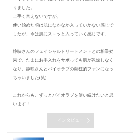
りました。
上手く言えないですが、
使い始めた頃は肌になかなか入っていかない感じで
したが、今は肌にス～ッと入っていく感じです。
静映さんのフェイシャルトリートメントとの相乗効
果で、たまにお手入れをサボっても肌が乾燥しなく
なり、静映さんとバイオラブの熱狂的ファンになっ
ちゃいました(笑)
これからも、ずっとバイオラブを使い続けたいと思
います！
インタビュー