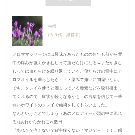
Ｍ様
(５０代 経営者)
アロママッサージには興味があったものの何年も前から背
中の痒みが強くかきむしって血だらけになる→またかきむ
しっては血だらけを繰り返している、傷だらけの背中にア
ロマオイルを垂らしたら・・・染みて痛いに間違いない。
でも、クレイを使うと溜まっている毒素などを吸引排出し
てくれるので、症状が軽くなるかも！の言葉を信じて一番
弱いホワイトのクレイで施術をしてもらいました。
なんということでしょう（あのメロディーが頭の中に流れ
る♪)あれからかれこれ数日
『あれ？？痒くない？背中痒くない？マジで～！！！』感